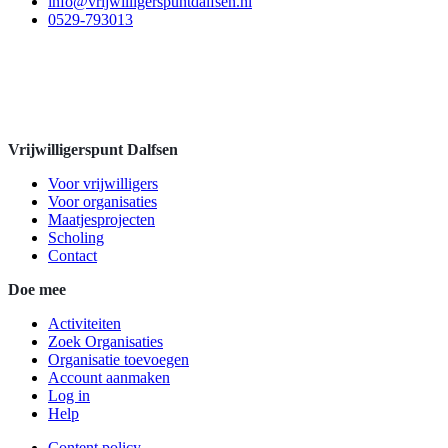
info@vrijwilligerspuntdalfsen.nl
0529-793013
Vrijwilligerspunt Dalfsen
Voor vrijwilligers
Voor organisaties
Maatjesprojecten
Scholing
Contact
Doe mee
Activiteiten
Zoek Organisaties
Organisatie toevoegen
Account aanmaken
Log in
Help
Content policy