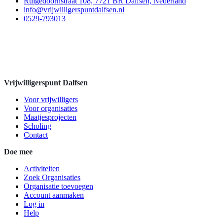
Ruigedoornstraat 108, 7721 BR Dalfsen, Nederland
info@vrijwilligerspuntdalfsen.nl
0529-793013
Vrijwilligerspunt Dalfsen
Voor vrijwilligers
Voor organisaties
Maatjesprojecten
Scholing
Contact
Doe mee
Activiteiten
Zoek Organisaties
Organisatie toevoegen
Account aanmaken
Log in
Help