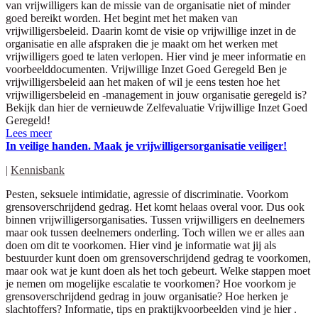
van vrijwilligers kan de missie van de organisatie niet of minder
goed bereikt worden. Het begint met het maken van
vrijwilligersbeleid. Daarin komt de visie op vrijwillige inzet in de
organisatie en alle afspraken die je maakt om het werken met
vrijwilligers goed te laten verlopen. Hier vind je meer informatie en
voorbeelddocumenten. Vrijwillige Inzet Goed Geregeld Ben je
vrijwilligersbeleid aan het maken of wil je eens testen hoe het
vrijwilligersbeleid en -management in jouw organisatie geregeld is?
Bekijk dan hier de vernieuwde Zelfevaluatie Vrijwillige Inzet Goed
Geregeld!
Lees meer
In veilige handen. Maak je vrijwilligersorganisatie veiliger!
|
Kennisbank
Pesten, seksuele intimidatie, agressie of discriminatie. Voorkom
grensoverschrijdend gedrag. Het komt helaas overal voor. Dus ook
binnen vrijwilligersorganisaties. Tussen vrijwilligers en deelnemers
maar ook tussen deelnemers onderling. Toch willen we er alles aan
doen om dit te voorkomen. Hier vind je informatie wat jij als
bestuurder kunt doen om grensoverschrijdend gedrag te voorkomen,
maar ook wat je kunt doen als het toch gebeurt. Welke stappen moet
je nemen om mogelijke escalatie te voorkomen? Hoe voorkom je
grensoverschrijdend gedrag in jouw organisatie? Hoe herken je
slachtoffers? Informatie, tips en praktijkvoorbeelden vind je hier .