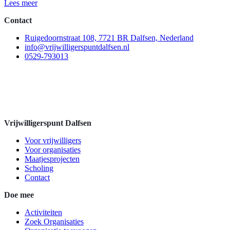
Lees meer
Contact
Ruigedoornstraat 108, 7721 BR Dalfsen, Nederland
info@vrijwilligerspuntdalfsen.nl
0529-793013
Vrijwilligerspunt Dalfsen
Voor vrijwilligers
Voor organisaties
Maatjesprojecten
Scholing
Contact
Doe mee
Activiteiten
Zoek Organisaties