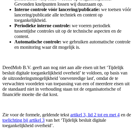
Gevonden knelpunten lossen wij duurzaam op.
Interne controle vóór lancering/publicatie:
we toetsen vóór
lancering/publicatie alle techniek en content op
toegankelijkheid.
Periodieke interne controle:
we voeren periodiek
tussentijdse controles uit op de technische aspecten en de
content.
Automatische controle:
we gebruiken automatische controle
en monitoring waar dit mogelijk is.
DeedMob B.V. geeft aan nog niet aan alle eisen uit het ‘Tijdelijk
besluit digitale toegankelijkheid overheid’ te voldoen, op basis van
de uitzonderingsmogelijkheid 'onevenredige last', omdat de te
verwachten voordelen van toepassing van een of meerdere eisen uit
de standaard niet in verhouding staan tot de organisatorische of
financiële moeite die dat kost.
Zie voor de formele, geldende tekst
artikel 3, lid 2 tot en met 4
en de
toelichting bij artikel 3
van het ‘Tijdelijk besluit digitale
toegankelijkheid overheid’.