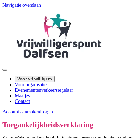
Navigatie overslaan
Voor vrijwilligers
Voor organisaties
Evenementenverkeersregelaar
Maatjes
Contact
Account aanmaken
Log in
Toegankelijkheidsverklaring
Saam Welzijn en Deedmob B.V. streven ernaar om de eigen online