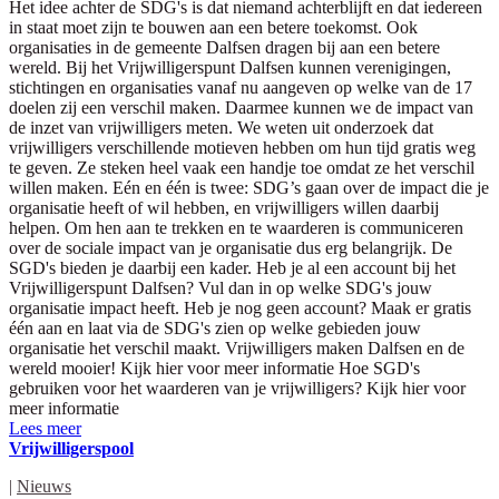
Het idee achter de SDG's is dat niemand achterblijft en dat iedereen
in staat moet zijn te bouwen aan een betere toekomst. Ook
organisaties in de gemeente Dalfsen dragen bij aan een betere
wereld. Bij het Vrijwilligerspunt Dalfsen kunnen verenigingen,
stichtingen en organisaties vanaf nu aangeven op welke van de 17
doelen zij een verschil maken. Daarmee kunnen we de impact van
de inzet van vrijwilligers meten. We weten uit onderzoek dat
vrijwilligers verschillende motieven hebben om hun tijd gratis weg
te geven. Ze steken heel vaak een handje toe omdat ze het verschil
willen maken. Eén en één is twee: SDG’s gaan over de impact die je
organisatie heeft of wil hebben, en vrijwilligers willen daarbij
helpen. Om hen aan te trekken en te waarderen is communiceren
over de sociale impact van je organisatie dus erg belangrijk. De
SGD's bieden je daarbij een kader. Heb je al een account bij het
Vrijwilligerspunt Dalfsen? Vul dan in op welke SDG's jouw
organisatie impact heeft. Heb je nog geen account? Maak er gratis
één aan en laat via de SDG's zien op welke gebieden jouw
organisatie het verschil maakt. Vrijwilligers maken Dalfsen en de
wereld mooier! Kijk hier voor meer informatie Hoe SGD's
gebruiken voor het waarderen van je vrijwilligers? Kijk hier voor
meer informatie
Lees meer
Vrijwilligerspool
|
Nieuws