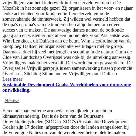
vrijwilligers van het kinderwerk in Lemelerveld werden in De
Mozaïek in het zonnetje gezet. Zij organiseren in het voor- en najaar
leuke activiteiten voor kinderen in Lemelerveld en in de
zomervakantie de timmerweek. Zij wilden wel vermeld hebben dat
de opa's en oma's van de kinderen hen altijd helpen om er een
succes van te maken. De aanwezige dames namen de oorkonde
graag aan en wisten er ook al een mooie plek voor. Als laatste was
Wim Lengkeek uit Dalfsen aan de beurt. Wim is coördinator van de
knotploeg Dalfsen en organiseert alle werkdagen met de groep.
Daarnaast doet hij veel met jeugd en scouting in de natuur. Carin de
Cloe van Landschap Overijssel was ook bij de uitreiking aanwezig.
Vrijwilligers maken het verschil! Dat wordt enorm gewaardeerd. De
Overijsselse Vrijwilligersprijs is een samenwerking tussen provincie
Overijssel, Stichting Stimuland en Vrijwilligerspunt Dalfsen.
Lees meer
Sustainable Development Goals: Werelddoelen voor duurzame
ontwikkeling.
|
Nieuws
Een einde aan extreme armoede, ongelijkheid, onrecht en
klimaatverandering. Dat is de kern van de Duurzame
Ontwikkelingsdoelen (SDG’s). SDG's (Sustainable Development
Goals) zijn 17 doelen, afgesproken door de landen aangesloten bij
de Verenigde Naties om van de wereld een betere plek te maken.