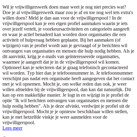
Wil je vrijwilligerswerk doen maar weet je nog niet precies wat?
Doe je al vrijwilligerswerk maar zou je af en toe nog wel iets extra's
willen doen? Meld je dan aan voor de vrijwilligerspool ! In de
vrijwilligerspool kan je een eigen profiel aanmaken waarin je iets
over jezelf vertelt, je voorkeursactiviteiten en categorieën aangeeft
en waar je actief benaderd kan worden door organisaties die een
activiteit of hulpvraag hebben geplaatst. Bij het aanmaken (of
wijzigen) van je profiel wordt aan je gevraagd of je berichten wil
ontvangen van organisaties en mensen die hulp nodig hebben. Als je
dit aanvinkt, krijg je e-mails van geïnteresseerde organisaties,
waarmee je aangeeft dat je in de vrijwilligerspool wil komen.
Optioneel kan je selecteren dat je graag telefonisch gecontacteerd
wil worden. Typ hier dan je telefoonnummer in. Je telefoonnummer
verschijnt pas nadat een organisatie heeft aangegeven dat het contact
met je wil opnemen. Mocht je, om welke reden dan ook, je weer
willen afmelden bij de vrijwilligerspool, dan kan dat natuurlijk. Dit
kan op een makkelijke manier. Je logt in en wijzigt in je profiel de
optie "Ik wil berichten ontvangen van organisaties en mensen die
hulp nodig hebben". Als je deze afvinkt, verdwijnt je profiel uit de
vrijwilligerspool. Mocht je je opnieuw beschikbaar willen stellen,
kan je met hetzelfde vinkje je weer aanmelden voor de
vrijwilligerspool.
Lees meer