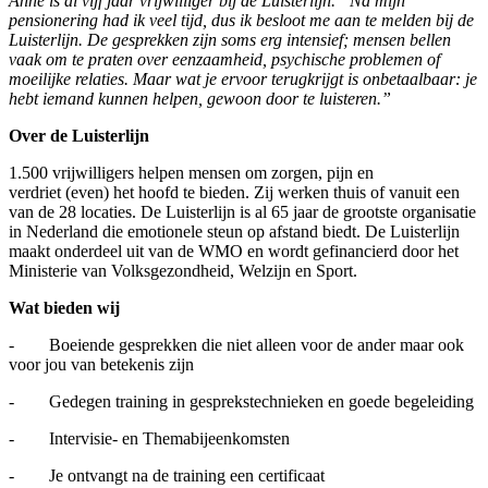
Anne is al vijf jaar vrijwilliger bij de Luisterlijn. “Na mijn
pensionering had ik veel tijd, dus ik besloot me aan te melden bij de
Luisterlijn. De gesprekken zijn soms erg intensief; mensen bellen
vaak om te praten over eenzaamheid, psychische problemen of
moeilijke relaties. Maar wat je ervoor terugkrijgt is onbetaalbaar: je
hebt iemand kunnen helpen, gewoon door te luisteren.”
Over de Luisterlijn
1.500 vrijwilligers helpen mensen om zorgen, pijn en
verdriet (even) het hoofd te bieden. Zij werken thuis of vanuit een
van de 28 locaties. De Luisterlijn is al 65 jaar de grootste organisatie
in Nederland die emotionele steun op afstand biedt. De Luisterlijn
maakt onderdeel uit van de WMO en wordt gefinancierd door het
Ministerie van Volksgezondheid, Welzijn en Sport.
Wat bieden wij
- Boeiende gesprekken die niet alleen voor de ander maar ook
voor jou van betekenis zijn
- Gedegen training in gesprekstechnieken en goede begeleiding
- Intervisie- en Themabijeenkomsten
- Je ontvangt na de training een certificaat