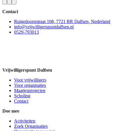
Contact
Ruigedoornstraat 108, 7721 BR Dalfsen, Nederland
info@vrijwilligerspuntdalfsen.nl
0529-793013
Vrijwilligerspunt Dalfsen
Voor vrijwilligers
Voor organisaties
Maatjesprojecten
Scholing
Contact
Doe mee
Activiteiten
Zoek Organisaties