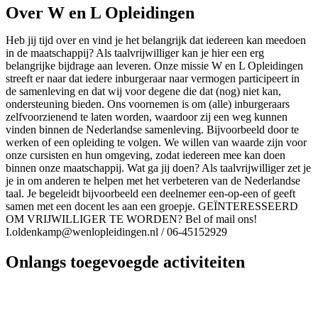
Over W en L Opleidingen
Heb jij tijd over en vind je het belangrijk dat iedereen kan meedoen
in de maatschappij? Als taalvrijwilliger kan je hier een erg
belangrijke bijdrage aan leveren. Onze missie W en L Opleidingen
streeft er naar dat iedere inburgeraar naar vermogen participeert in
de samenleving en dat wij voor degene die dat (nog) niet kan,
ondersteuning bieden. Ons voornemen is om (alle) inburgeraars
zelfvoorzienend te laten worden, waardoor zij een weg kunnen
vinden binnen de Nederlandse samenleving. Bijvoorbeeld door te
werken of een opleiding te volgen. We willen van waarde zijn voor
onze cursisten en hun omgeving, zodat iedereen mee kan doen
binnen onze maatschappij. Wat ga jij doen? Als taalvrijwilliger zet je
je in om anderen te helpen met het verbeteren van de Nederlandse
taal. Je begeleidt bijvoorbeeld een deelnemer een-op-een of geeft
samen met een docent les aan een groepje. GEÏNTERESSEERD
OM VRIJWILLIGER TE WORDEN? Bel of mail ons!
I.oldenkamp@wenlopleidingen.nl
/ 06-45152929
Onlangs toegevoegde activiteiten