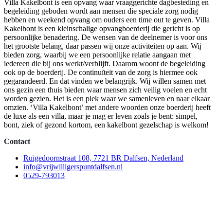
Villa Kakelbont is een opvang waar vraaggerichte dagbesteding en
begeleiding geboden wordt aan mensen die speciale zorg nodig
hebben en weekend opvang om ouders een time out te geven. Villa
Kakelbont is een kleinschalige opvangboerderij die gericht is op
persoonlijke benadering. De wensen van de deelnemer is voor ons
het grootste belang, daar passen wij onze activiteiten op aan. Wij
bieden zorg, waarbij we een persoonlijke relatie aangaan met
iedereen die bij ons werkt/verblijft. Daarom woont de begeleiding
ook op de boerderij. De continuïteit van de zorg is hiermee ook
gegarandeerd. En dat vinden we belangrijk. Wij willen samen met
ons gezin een thuis bieden waar mensen zich veilig voelen en echt
worden gezien. Het is een plek waar we samenleven en naar elkaar
omzien. ‘Villa Kakelbont’ met andere woorden onze boerderij heeft
de luxe als een villa, maar je mag er leven zoals je bent: simpel,
bont, ziek of gezond kortom, een kakelbont gezelschap is welkom!
Contact
Ruigedoornstraat 108, 7721 BR Dalfsen, Nederland
info@vrijwilligerspuntdalfsen.nl
0529-793013