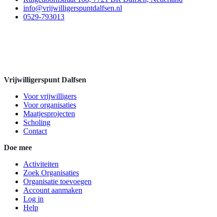
info@vrijwilligerspuntdalfsen.nl
0529-793013
Vrijwilligerspunt Dalfsen
Voor vrijwilligers
Voor organisaties
Maatjesprojecten
Scholing
Contact
Doe mee
Activiteiten
Zoek Organisaties
Organisatie toevoegen
Account aanmaken
Log in
Help