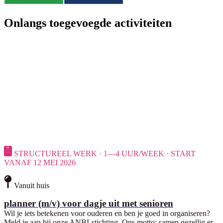
Onlangs toegevoegde activiteiten
STRUCTUREEL WERK · 1—4 UUR/WEEK · START
VANAF 12 MEI 2026
Vanuit huis
planner (m/v) voor dagje uit met senioren
Wil je iets betekenen voor ouderen en ben je goed in organiseren?
Meld je aan bij onze ANBI-stichting. Ons motto: samen gezellig er