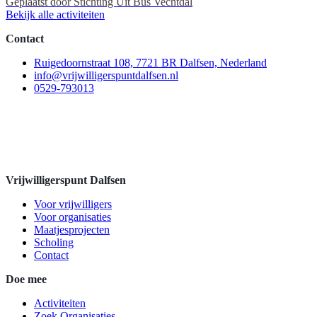
Geplaatst door
Stichting Uit Bus Vechtdal
Bekijk alle activiteiten
Contact
Ruigedoornstraat 108, 7721 BR Dalfsen, Nederland
info@vrijwilligerspuntdalfsen.nl
0529-793013
Vrijwilligerspunt Dalfsen
Voor vrijwilligers
Voor organisaties
Maatjesprojecten
Scholing
Contact
Doe mee
Activiteiten
Zoek Organisaties