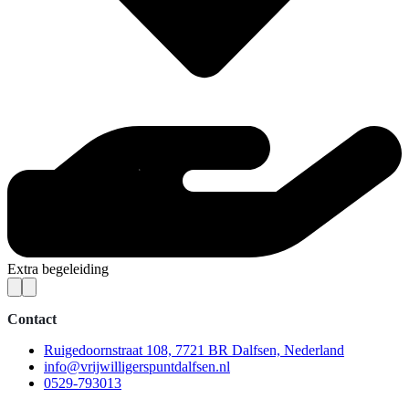
Extra begeleiding
Contact
Ruigedoornstraat 108, 7721 BR Dalfsen, Nederland
info@vrijwilligerspuntdalfsen.nl
0529-793013