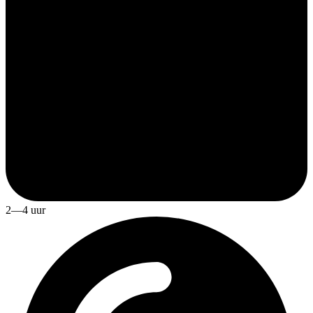
2—4 uur