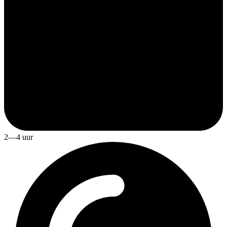
2—4 uur