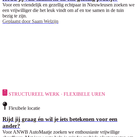
Voor een vriendelijk en gezellig echtpaar in Nieuwleusen zoeken we
een vrijwilliger die het leuk vindt om af en toe samen in de tuin
bezig te zijn.
Geplaatst door
Saam Welzijn
STRUCTUREEL WERK · FLEXIBELE UREN
Flexibele locatie
Rijd jij graag én wil je iets betekenen voor een
ander?
Voor ANWB AutoMaatje zoeken we enthousiaste vrijwillige