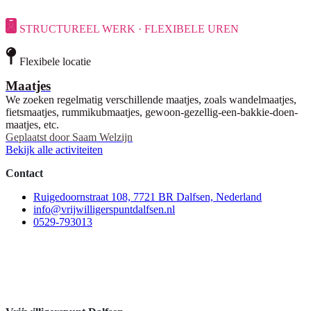
STRUCTUREEL WERK · FLEXIBELE UREN
Flexibele locatie
Maatjes
We zoeken regelmatig verschillende maatjes, zoals wandelmaatjes,
fietsmaatjes, rummikubmaatjes, gewoon-gezellig-een-bakkie-doen-
maatjes, etc.
Geplaatst door
Saam Welzijn
Bekijk alle activiteiten
Contact
Ruigedoornstraat 108, 7721 BR Dalfsen, Nederland
info@vrijwilligerspuntdalfsen.nl
0529-793013