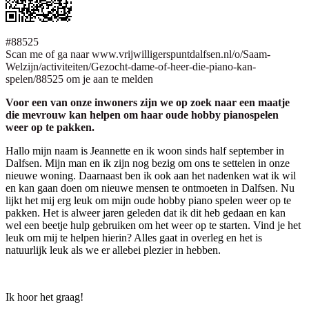
#88525
Scan me of ga naar www.vrijwilligerspuntdalfsen.nl/o/Saam-
Welzijn/activiteiten/Gezocht-dame-of-heer-die-piano-kan-
spelen/88525 om je aan te melden
Voor een van onze inwoners zijn we op zoek naar een maatje
die mevrouw kan helpen om haar oude hobby pianospelen
weer op te pakken.
Hallo mijn naam is Jeannette en ik woon sinds half september in
Dalfsen. Mijn man en ik zijn nog bezig om ons te settelen in onze
nieuwe woning. Daarnaast ben ik ook aan het nadenken wat ik wil
en kan gaan doen om nieuwe mensen te ontmoeten in Dalfsen. Nu
lijkt het mij erg leuk om mijn oude hobby piano spelen weer op te
pakken. Het is alweer jaren geleden dat ik dit heb gedaan en kan
wel een beetje hulp gebruiken om het weer op te starten. Vind je het
leuk om mij te helpen hierin? Alles gaat in overleg en het is
natuurlijk leuk als we er allebei plezier in hebben.
Ik hoor het graag!