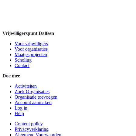
Vrijwilligerspunt Dalfsen
Voor vrijwilligers
Voor organisaties
Maatjesprojecten
Scholing
Contact
Doe mee
Activiteiten
Zoek Organisaties
Organisatie toevoegen
Account aanmaken
Log in
Help
Content policy
Privacyverklaring
Algemene Voorwaarden