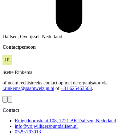
Dalfsen, Overijssel, Nederland
Contactpersoon
lisette
Rinkema
of neem rechtstreeks contact op met de organisator via
l.rinkema@saamwelzijn.nl
of
+31 625463568
.
Contact
Ruigedoornstraat 108, 7721 BR Dalfsen, Nederland
info@vrijwilligerspuntdalfsen.nl
0529-793013