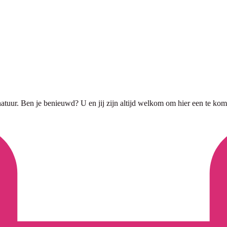
tuur. Ben je benieuwd? U en jij zijn altijd welkom om hier een te kom