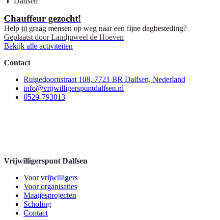
Dalfsen
Chauffeur gezocht!
Help jij graag mensen op weg naar een fijne dagbesteding?
Geplaatst door
Landjuweel de Hoeven
Bekijk alle activiteiten
Contact
Ruigedoornstraat 108, 7721 BR Dalfsen, Nederland
info@vrijwilligerspuntdalfsen.nl
0529-793013
Vrijwilligerspunt Dalfsen
Voor vrijwilligers
Voor organisaties
Maatjesprojecten
Scholing
Contact