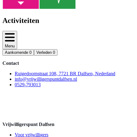
Activiteiten
Menu
Aankomende
0
Verleden
0
Contact
Ruigedoornstraat 108, 7721 BR Dalfsen, Nederland
info@vrijwilligerspuntdalfsen.nl
0529-793013
Vrijwilligerspunt Dalfsen
Voor vrijwilligers