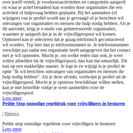
over jezelf vertelt, je voorkeursactiviteiten en categorieën aangeeft
en waar je actief benaderd kan worden door organisaties die een
activiteit of hulpvraag hebben geplaatst. Bij het aanmaken (of
wijzigen) van je profiel wordt aan je gevraagd of je berichten wil
ontvangen van organisaties en mensen die hulp nodig hebben. Als je
dit aanvinkt, krijg je e-mails van geïnteresseerde organisaties,
waarmee je aangeeft dat je in de vrijwilligerspool wil komen.
Optioneel kan je selecteren dat je graag telefonisch gecontacteerd
wil worden. Typ hier dan je telefoonnummer in. Je telefoonnummer
verschijnt pas nadat een organisatie heeft aangegeven dat het contact
met je wil opnemen. Mocht je, om welke reden dan ook, je weer
willen afmelden bij de vrijwilligerspool, dan kan dat natuurlijk. Dit
kan op een makkelijke manier. Je logt in en wijzigt in je profiel de
optie "Ik wil berichten ontvangen van organisaties en mensen die
hulp nodig hebben". Als je deze afvinkt, verdwijnt je profiel uit de
vrijwilligerspool. Mocht je je opnieuw beschikbaar willen stellen,
kan je met hetzelfde vinkje je weer aanmelden voor de
vrijwilligerspool.
Lees meer
Petitie Stop onnodige regeldruk voor vrijwilligers in besturen
|
Nieuws
Petitie stop onnodige regeldruk voor vrijwilligers in besturen
Lees meer