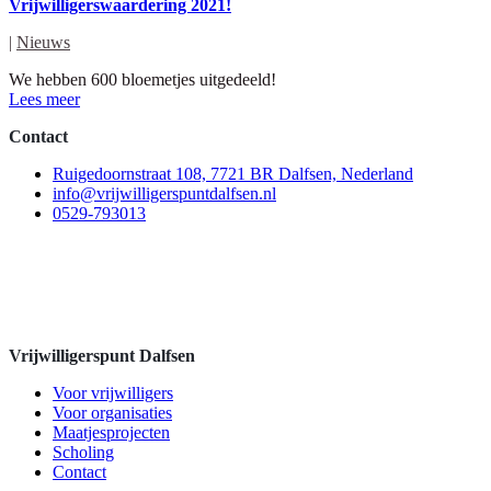
Vrijwilligerswaardering 2021!
|
Nieuws
We hebben 600 bloemetjes uitgedeeld!
Lees meer
Contact
Ruigedoornstraat 108, 7721 BR Dalfsen, Nederland
info@vrijwilligerspuntdalfsen.nl
0529-793013
Vrijwilligerspunt Dalfsen
Voor vrijwilligers
Voor organisaties
Maatjesprojecten
Scholing
Contact