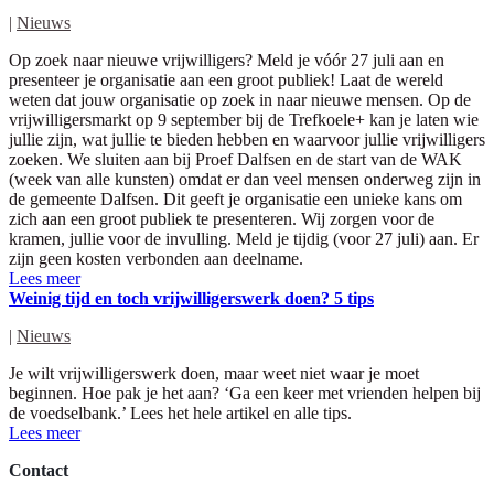
|
Nieuws
Op zoek naar nieuwe vrijwilligers? Meld je vóór 27 juli aan en
presenteer je organisatie aan een groot publiek! Laat de wereld
weten dat jouw organisatie op zoek in naar nieuwe mensen. Op de
vrijwilligersmarkt op 9 september bij de Trefkoele+ kan je laten wie
jullie zijn, wat jullie te bieden hebben en waarvoor jullie vrijwilligers
zoeken. We sluiten aan bij Proef Dalfsen en de start van de WAK
(week van alle kunsten) omdat er dan veel mensen onderweg zijn in
de gemeente Dalfsen. Dit geeft je organisatie een unieke kans om
zich aan een groot publiek te presenteren. Wij zorgen voor de
kramen, jullie voor de invulling. Meld je tijdig (voor 27 juli) aan. Er
zijn geen kosten verbonden aan deelname.
Lees meer
Weinig tijd en toch vrijwilligerswerk doen? 5 tips
|
Nieuws
Je wilt vrijwilligerswerk doen, maar weet niet waar je moet
beginnen. Hoe pak je het aan? ‘Ga een keer met vrienden helpen bij
de voedselbank.’ Lees het hele artikel en alle tips.
Lees meer
Contact