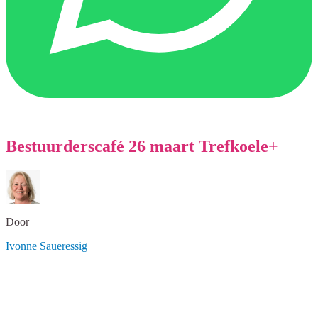
Bestuurderscafé 26 maart Trefkoele+
Door
Ivonne Saueressig