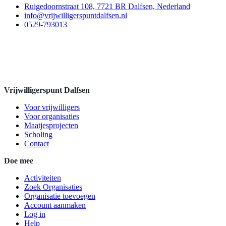
Ruigedoornstraat 108, 7721 BR Dalfsen, Nederland
info@vrijwilligerspuntdalfsen.nl
0529-793013
Vrijwilligerspunt Dalfsen
Voor vrijwilligers
Voor organisaties
Maatjesprojecten
Scholing
Contact
Doe mee
Activiteiten
Zoek Organisaties
Organisatie toevoegen
Account aanmaken
Log in
Help