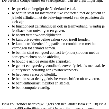
De vereiste competenties en vaardigheden van de vrijwilliger zijn:
Je spreekt en begrijpt de Nederlandse taal.
Je bent in staat tot intermenselijke contacten met de patiënt en
je hebt affiniteit met de belevingswereld van de patiënten die
ziek zijn.
Je functioneert zelfstandig en ook in teamverband, waarbij je
feedback kan ontvangen en geven.
Je neemt verantwoordelijkheden.
Je kunt privacygevoelige zaken voor jezelf houden.
Je kunt betrokkenheid bij patiënten combineren met het
vermogen tot afstand nemen.
Je bent in staat een goed contact te (onder)houden met de
beroepskrachten op de afdeling.
Je houdt je aan de gemaakte afspraken.
Je geniet een goede gezondheid, zowel fysiek als mentaal. Je
kunt fysieke belasting aan (rolstoelvervoer).
Je hebt een verzorgd uiterlijk.
Je bent in staat de hygiënische voorschriften uit te voeren.
Je bent enthousiast, flexibel en stabiel.
Je bent computervaardig.
Isala zou zonder haar vrijwilligers een heel ander Isala zijn. Bij Isala
zijn bijna 400 vrijwilligers actief. Onze vrijwilligers zijn een