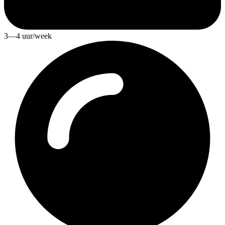
3—4 uur/week