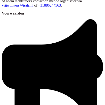
of neem rechtstreeks contact op met de organisator via
vrijwilligers@isala.nl
of
+31886244563
.
Voorwaarden