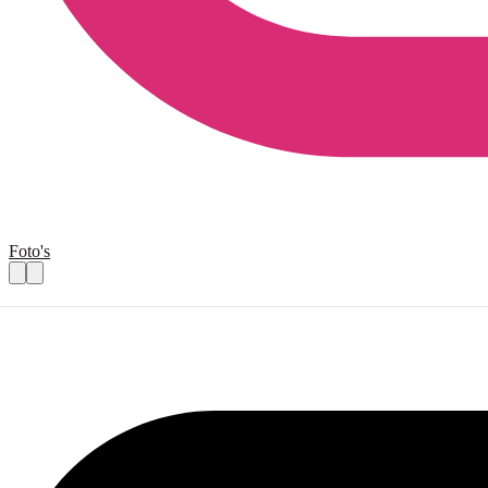
Foto's
vrijwilliger Steunpunt Formulieren Dalfs
Praktische informatie