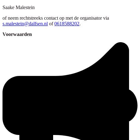
Saake
Malestein
of neem rechtstreeks contact op met de organisator via
s.malestein@dalfsen.nl
of
0618588202
.
Voorwaarden