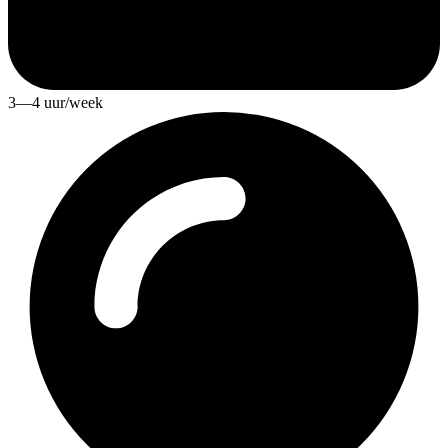
3—4 uur/week