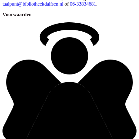
taalpunt@bibliotheekdalfsen.nl
of
06-33834681
.
Voorwaarden