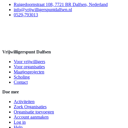
Ruigedoornstraat 108, 7721 BR Dalfsen, Nederland
info@vrijwilligerspuntdalfsen.nl
0529-793013
Vrijwilligerspunt Dalfsen
Voor vrijwilligers
Voor organisaties
Maatjesprojecten
Scholing
Contact
Doe mee
Activiteiten
Zoek Organisaties
Organisatie toevoegen
Account aanmaken
Log in
Help