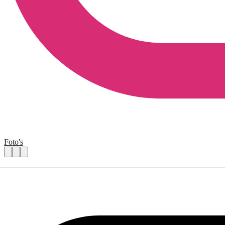
Foto's
Maakplaats Bibliotheek zoekt vrijwilligers
Praktische informatie