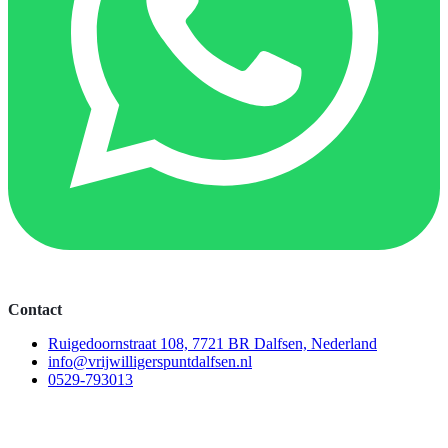
Contact
Ruigedoornstraat 108, 7721 BR Dalfsen, Nederland
info@vrijwilligerspuntdalfsen.nl
0529-793013